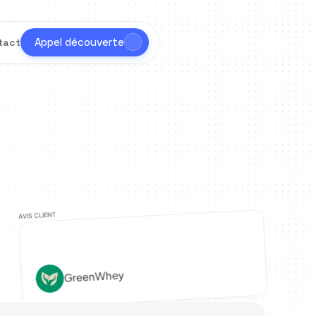
Appel découverte
tact
AVIS CLIENT
GreenWhey